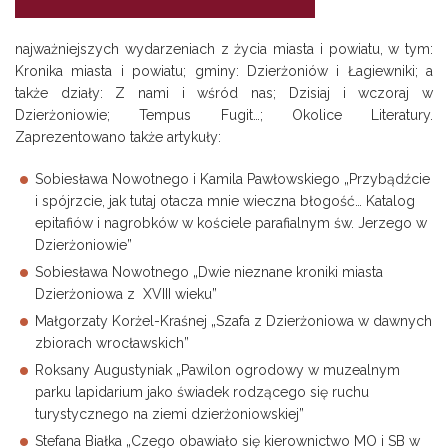
najważniejszych wydarzeniach z życia miasta i powiatu, w tym:
Kronika miasta i powiatu; gminy: Dzierżoniów i Łagiewniki; a
także działy: Z nami i wśród nas; Dzisiaj i wczoraj w
Dzierżoniowie; Tempus Fugit…; Okolice Literatury.
Zaprezentowano także artykuły:
Sobiesława Nowotnego i Kamila Pawłowskiego „Przybądźcie
i spójrzcie, jak tutaj otacza mnie wieczna błogość… Katalog
epitafiów i nagrobków w kościele parafialnym św. Jerzego w
Dzierżoniowie”
Sobiesława Nowotnego „Dwie nieznane kroniki miasta
Dzierżoniowa z XVIII wieku”
Małgorzaty Korżel-Kraśnej „Szafa z Dzierżoniowa w dawnych
zbiorach wrocławskich”
Roksany Augustyniak „Pawilon ogrodowy w muzealnym
parku lapidarium jako świadek rodzącego się ruchu
turystycznego na ziemi dzierżoniowskiej”
Stefana Białka „Czego obawiało się kierownictwo MO i SB w