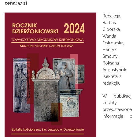
cena: 57 zł
Redakcja:
Barbara
Ciborska,
Wanda
Ostrowska,
Henryk
Smolny,
Roksana
Augustyniak
(sekretarz
redakcji).
W publikacji
zostały
przedstawione
informacje o