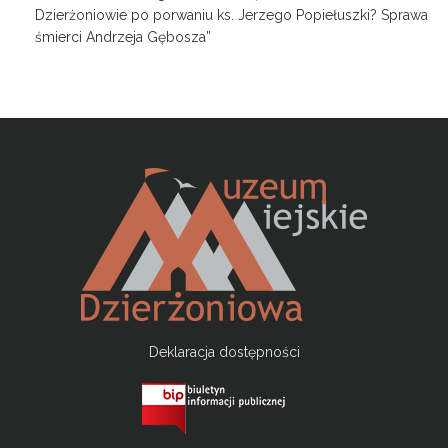
Dzierżoniowie po porwaniu ks. Jerzego Popiełuszki? Sprawa
śmierci Andrzeja Gębosza”
Deklaracja dostępności