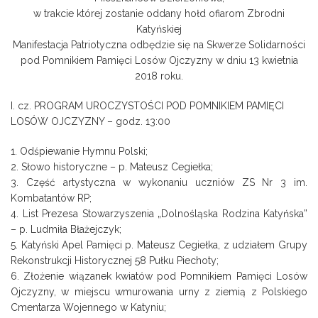
w trakcie której zostanie oddany hołd ofiarom Zbrodni
Katyńskiej
Manifestacja Patriotyczna odbędzie się na Skwerze Solidarności
pod Pomnikiem Pamięci Losów Ojczyzny w dniu 13 kwietnia
2018 roku.
I. cz. PROGRAM UROCZYSTOŚCI POD POMNIKIEM PAMIĘCI
LOSÓW OJCZYZNY – godz. 13:00
1. Odśpiewanie Hymnu Polski;
2. Słowo historyczne – p. Mateusz Cegiełka;
3. Część artystyczna w wykonaniu uczniów ZS Nr 3 im.
Kombatantów RP;
4. List Prezesa Stowarzyszenia „Dolnośląska Rodzina Katyńska”
– p. Ludmiła Błażejczyk;
5. Katyński Apel Pamięci p. Mateusz Cegiełka, z udziałem Grupy
Rekonstrukcji Historycznej 58 Pułku Piechoty;
6. Złożenie wiązanek kwiatów pod Pomnikiem Pamięci Losów
Ojczyzny, w miejscu wmurowania urny z ziemią z Polskiego
Cmentarza Wojennego w Katyniu;