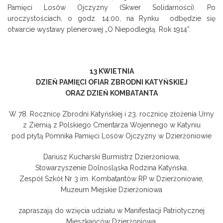
Pamięci Losów Ojczyzny (Skwer Solidarności). Po
uroczystościach, o godz. 14:00, na Rynku odbędzie się
otwarcie wystawy plenerowej „O Niepodległą. Rok 1914”.
13 KWIETNIA
DZIEŃ PAMIĘCI OFIAR ZBRODNI KATYŃSKIEJ
ORAZ DZIEŃ KOMBATANTA
W 78. Rocznicę Zbrodni Katyńskiej i 23. rocznicę złożenia Urny
z Ziemią z Polskiego Cmentarza Wojennego w Katyniu
pod płytą Pomnika Pamięci Losów Ojczyzny w Dzierżoniowie
Dariusz Kucharski Burmistrz Dzierżoniowa,
Stowarzyszenie Dolnośląska Rodzina Katyńska,
Zespół Szkół Nr 3 im. Kombatantów RP w Dzierżoniowie,
Muzeum Miejskie Dzierżoniowa
zapraszają do wzięcia udziału w Manifestacji Patriotycznej
Mieszkańców Dzierżoniowa,